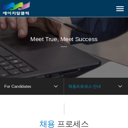
메
뉴
보
기
Meet True, Meet Success
For Candidates
채용프로세스 안내
채용
프로세스