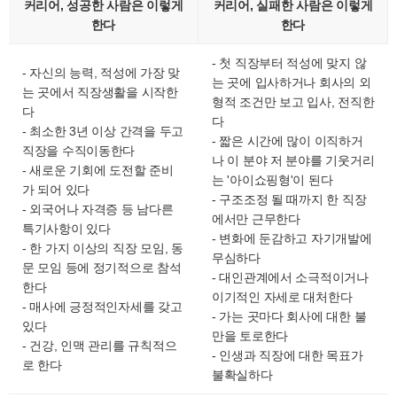
커리어, 성공한 사람은 이렇게
커리어, 실패한 사람은 이렇게
한다
한다
- 첫 직장부터 적성에 맞지 않
- 자신의 능력, 적성에 가장 맞
는 곳에 입사하거나 회사의 외
는 곳에서 직장생활을 시작한
형적 조건만 보고 입사, 전직한
다
다
- 최소한 3년 이상 간격을 두고
- 짧은 시간에 많이 이직하거
직장을 수직이동한다
나 이 분야 저 분야를 기웃거리
- 새로운 기회에 도전할 준비
는 '아이쇼핑형'이 된다
가 되어 있다
- 구조조정 될 때까지 한 직장
- 외국어나 자격증 등 남다른
에서만 근무한다
특기사항이 있다
- 변화에 둔감하고 자기개발에
- 한 가지 이상의 직장 모임, 동
무심하다
문 모임 등에 정기적으로 참석
- 대인관계에서 소극적이거나
한다
이기적인 자세로 대처한다
- 매사에 긍정적인자세를 갖고
- 가는 곳마다 회사에 대한 불
있다
만을 토로한다
- 건강, 인맥 관리를 규칙적으
- 인생과 직장에 대한 목표가
로 한다
불확실하다