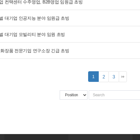
업 컨택센터 수주영업, B2B영업 임원급 초빙
벌 대기업 인공지능 분야 임원급 초빙
벌 대기업 모빌리티 분야 임원 초빙
 화장품 전문기업 연구소장 긴급 초빙
열
페
페
페
1
2
3
린
이
이
이
지
지
지