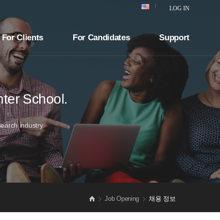
LOG IN
For Clients
For Candidates
Support
nter School.
search industry.
Job Opening
채용 정보