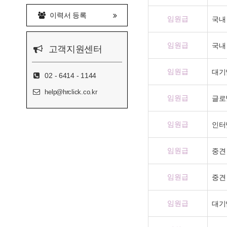
이력서 등록
임원급
국내
임원급
국내 
고객지원센터
임원급
대기
02 - 6414 - 1144
help@hrclick.co.kr
임원급
글로
임원급
인터
임원급
중견
임원급
중견
임원급
대기업