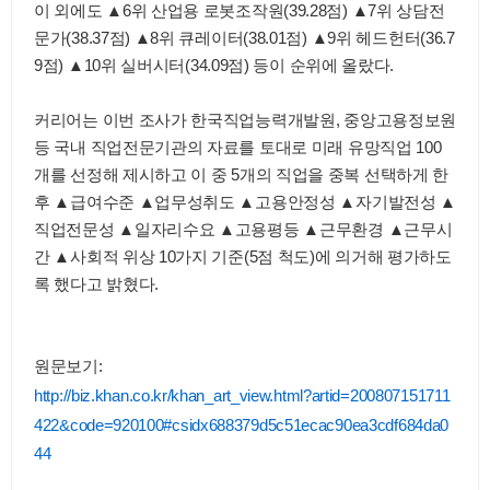
이 외에도 ▲6위 산업용 로봇조작원(39.28점) ▲7위 상담전
문가(38.37점) ▲8위 큐레이터(38.01점) ▲
9위 헤드헌터(36.7
9점)
▲10위 실버시터(34.09점) 등이 순위에 올랐다.
커리어는 이번 조사가 한국직업능력개발원, 중앙고용정보원
등 국내 직업전문기관의 자료를 토대로 미래 유망직업 100
개를 선정해 제시하고 이 중 5개의 직업을 중복 선택하게 한
후 ▲급여수준 ▲업무성취도 ▲고용안정성 ▲자기발전성 ▲
직업전문성 ▲일자리수요 ▲고용평등 ▲근무환경 ▲근무시
간 ▲사회적 위상 10가지 기준(5점 척도)에 의거해 평가하도
록 했다고 밝혔다.
원문보기:
http://biz.khan.co.kr/khan_art_view.html?artid=200807151711
422&code=920100#csidx688379d5c51ecac90ea3cdf684da0
44